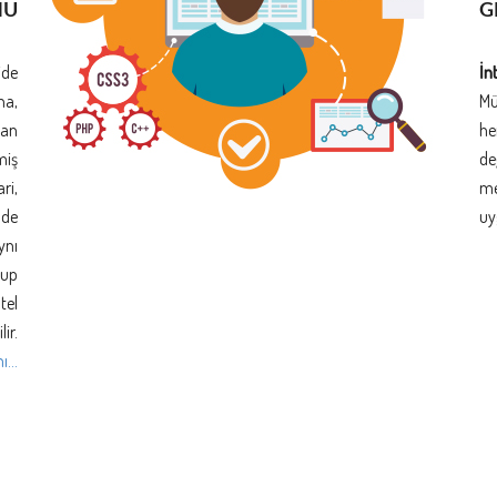
NU
G
ide
İn
na,
Mü
man
he
miş
de
ri,
me
nde
uy
ynı
rup
tel
ir.
...