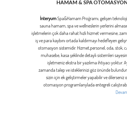
HAMAM & SPA OTOMASYO
İnteryum
Spa&Hamam Proğramı, gelişen teknoloj
sauna hamam, spa ve wellneslerin yerlerini alması
işletmelerin çok daha rahat hızlı hizmet vermesine, za
iş ve para kaybını ortada kaldırmayı hedefleyen geliş
otomasyon sistemidir. Hizmet,personel, oda, stok, ca
muhasebe, kasa şeklinde detaylı sistemleri sayesi
işletmeniz ekstra bir yazılıma ihtiyacı yoktur. A
zamanda talep ve isteklerinizi göz önünde bulundu
sizin için ek geliştirmeler yapabilir ve dilerseniz o
otomasyon programlarıylada entegreli calıştırabil
Devamı