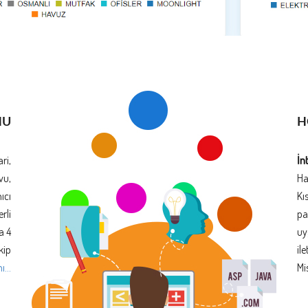
NU
H
ri,
İn
vu,
Ha
ıcı
Kı
rli
pa
a 4
uy
kip
il
...
Mi