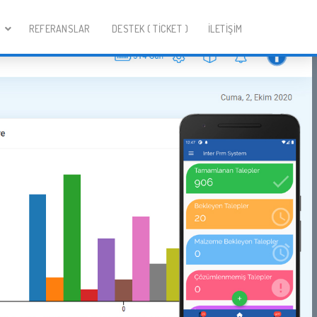
R
REFERANSLAR
DESTEK ( TICKET )
İLETİŞİM