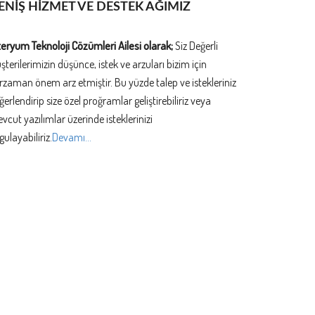
ENİŞ HİZMET VE DESTEK AĞIMIZ
teryum Teknoloji Cözümleri Ailesi olarak;
Siz Değerli
şterilerimizin düşünce, istek ve arzuları bizim için
rzaman önem arz etmiştir. Bu yüzde talep ve istekleriniz
ğerlendirip size özel proğramlar geliştirebiliriz veya
vcut yazılımlar üzerinde isteklerinizi
gulayabiliriz.
Devamı...